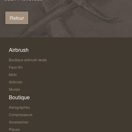
Airbrush
Boutique airbrush Iwata
Faux-fini
Moto
Airbrush
Murale
Boutique
Aérographes
Compresseurs
Accessoires
Pieces