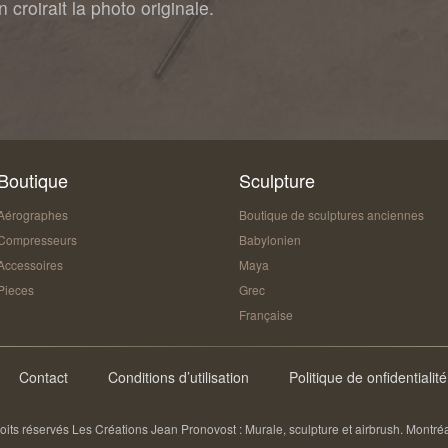
 croirait la photo originale.
Boutique
Sculpture
Aérographes
Boutique de sculptures anciennes
Compresseurs
Babylonien
Accessoires
Maya
Pieces
Grec
Française
Contact
Conditions d’utilisation
Politique de onfidentialité
oits réservés Les Créations Jean Pronovost : Murale, sculpture et airbrush. Montr