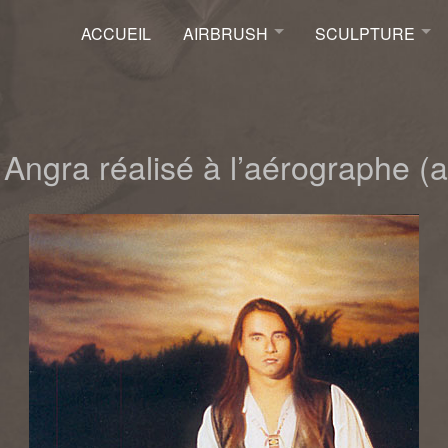
ACCUEIL
AIRBRUSH
SCULPTURE
Airbrush
Sculpture
Murale
Boutique De Scul
Moto
Faux-Fini
t Angra réalisé à l’aérographe (a
Boutique Airbrush Iwata