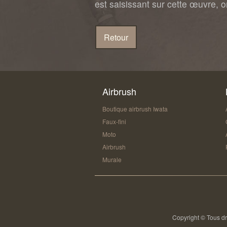
est saisissant sur cette œuvre, on
Airbrush
Boutique airbrush Iwata
Faux-fini
Moto
Airbrush
Murale
Copyright © Tous dr