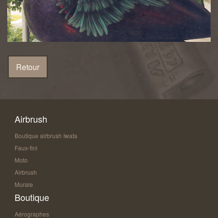
Airbrush
Boutique airbrush Iwata
Faux-fini
Moto
Airbrush
Murale
Boutique
Aérographes